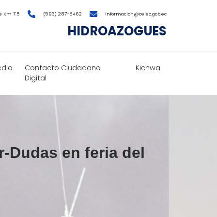
e Km 7.5
(593) 287-5462
informacion@celec.gob.ec
HIDROAZOGUES
edia
Contacto Ciudadano
Kichwa
Digital
-Dudas en feria del