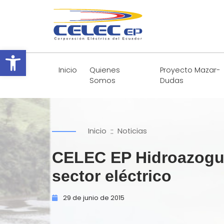
Abrir barra de herramientas
Inicio
Quienes
Proyecto Mazar-
Somos
Dudas
::
Inicio
Noticias
CELEC EP Hidroazogues
sector eléctrico
29 de
junio de
2015