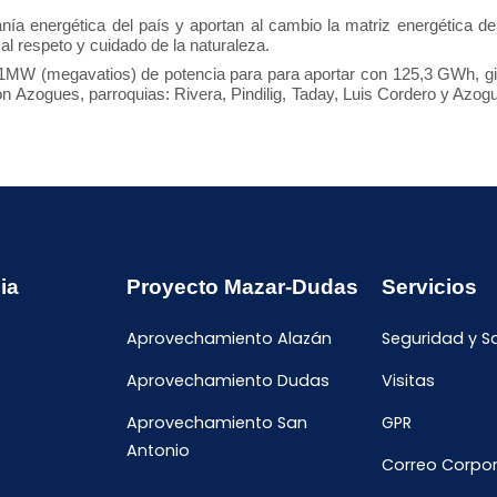
ía energética del país y aportan al cambio la matriz energética de 
l respeto y cuidado de la naturaleza.
1MW (megavatios) de potencia para para aportar con 125,3 GWh, gig
n Azogues, parroquias: Rivera, Pindilig, Taday, Luis Cordero y Azogues
ia
Proyecto Mazar-Dudas
Servicios
Aprovechamiento Alazán
Seguridad y S
Aprovechamiento Dudas
Visitas
Aprovechamiento San
GPR
Antonio
Correo Corpor