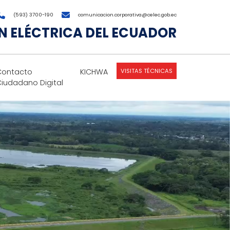
(593) 3700-190
comunicacion.corporativa@celec.gob.ec
 ELÉCTRICA DEL ECUADOR
VISITAS TÉCNICAS
Contacto
KICHWA
Ciudadano Digital