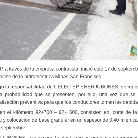
a través de la empresa contratista, inició este 17 de septiembr
balse de la hidroeléctrica Minas San Francisco.
 bajo la responsabilidad de CELEC EP ENERJUBONES, se registra
ta probabilidad que se presenten, por ello, una vez que se
alización preventiva para que los conductores tomen las debida
en el kilómetro 92+700 – 92+ 600, consisten en: corte de la ca
al y colocación de base granular en un espesor de 0.40 m en ca
 septiembre.
ONES, explicó que la afectación es puntual y no representa u