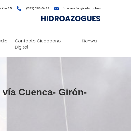
e Km 7.5
(593) 287-5462
informacion@celec.gob.ec
HIDROAZOGUES
edia
Contacto Ciudadano
Kichwa
Digital
a vía Cuenca- Girón-