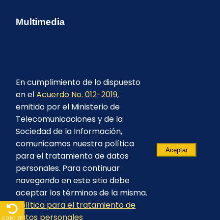
Multimedia
En cumplimiento de lo dispuesto
en el
Acuerdo No. 012-2019
,
emitido por el Ministerio de
Telecomunicaciones y de la
Sociedad de la Información,
comunicamos nuestra política
Aceptar
para el tratamiento de datos
personales. Para continuar
navegando en este sitio debe
aceptar los términos de la misma.
Política para el tratamiento de
© 2023 - CELEC EP - Todos los derechos
datos personales
reservados
CELEC EP