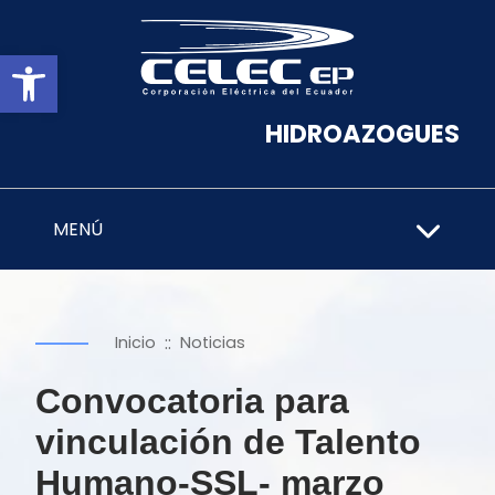
Abrir barra de herramientas
HIDROAZOGUES
MENÚ
::
Inicio
Noticias
Convocatoria para
vinculación de Talento
Humano-SSL- marzo