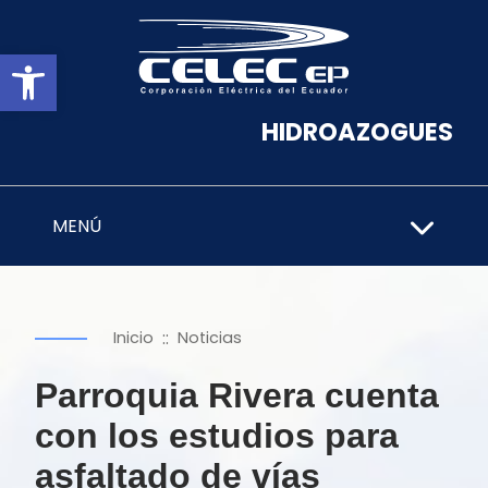
Abrir barra de herramientas
HIDROAZOGUES
MENÚ
::
Inicio
Noticias
Parroquia Rivera cuenta
con los estudios para
asfaltado de vías