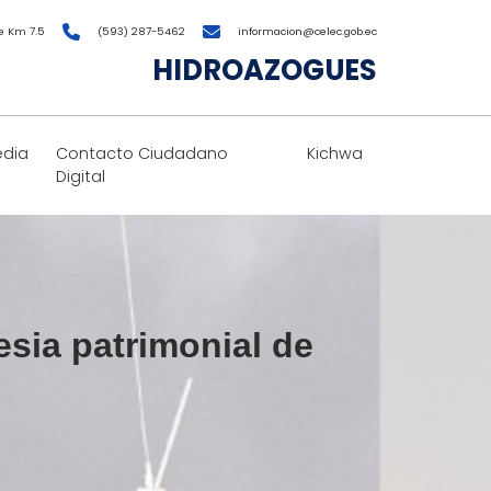
e Km 7.5
(593) 287-5462
informacion@celec.gob.ec
HIDROAZOGUES
edia
Contacto Ciudadano
Kichwa
Digital
lesia patrimonial de