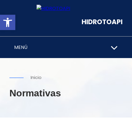
Abrir barra de herramientas
HIDROTOAPI
MENÚ
Inicio
Normativas