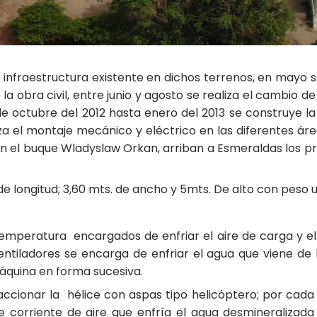
e la infraestructura existente en dichos terrenos, en may
la obra civil, entre junio y agosto se realiza el cambio 
e octubre del 2012 hasta enero del 2013 se construye l
iza el montaje mecánico y eléctrico en las diferentes á
 el buque Wladyslaw Orkan, arriban a Esmeraldas los pr
e longitud; 3,60 mts. de ancho y 5mts. De alto con peso u
peratura encargados de enfriar el aire de carga y el 
ntiladores se encarga de enfriar el agua que viene de
máquina en forma sucesiva.
cionar la hélice con aspas tipo helicóptero; por cada 
te corriente de aire que enfría el agua desmineralizad