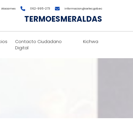
a Atacames
062-995-273
informacion@celec.gob.ec
TERMOESMERALDAS
cios
Contacto Ciudadano
Kichwa
Digital