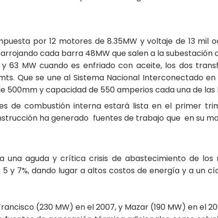
mpuesta por 12 motores de 8.35MW y voltaje de 13 mil oc
arrojando cada barra 48MW que salen a la subestación 
y 63 MW cuando es enfriado con aceite, los dos transf
 mts. Que se une al Sistema Nacional Interconectado en 
de 500mm y capacidad de 550 amperios cada una de las l
 de combustión interna estará lista en el primer tri
onstrucción ha generado fuentes de trabajo que en su m
a una aguda y crítica crisis de abastecimiento de los
 y 7%, dando lugar a altos costos de energía y a un cí
Francisco (230 MW) en el 2007, y Mazar (190 MW) en el 20