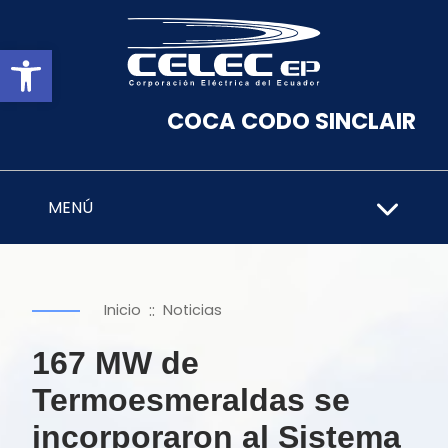
Abrir barra de herramientas
COCA CODO SINCLAIR
MENÚ
::
Inicio
Noticias
167 MW de
Termoesmeraldas se
incorporaron al Sistema