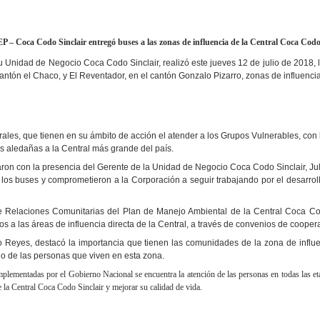
– Coca Codo Sinclair entregó buses a las zonas de influencia de la Central Coca Codo
 Unidad de Negocio Coca Codo Sinclair, realizó este jueves 12 de julio de 2018, 
antón el Chaco, y El Reventador, en el cantón Gonzalo Pizarro, zonas de influencia
les, que tienen en su ámbito de acción el atender a los Grupos Vulnerables, con l
s aledañas a la Central más grande del país.
ron con la presencia del Gerente de la Unidad de Negocio Coca Codo Sinclair, Ju
s buses y comprometieron a la Corporación a seguir trabajando por el desarroll
 Relaciones Comunitarias del Plan de Manejo Ambiental de la Central Coca Codo
 a las áreas de influencia directa de la Central, a través de convenios de cooperac
 Reyes, destacó la importancia que tienen las comunidades de la zona de influenc
o de las personas que viven en esta zona.
implementadas por el Gobierno Nacional se encuentra la atención de las personas en todas las eta
e la Central Coca Codo Sinclair y mejorar su calidad de vida.