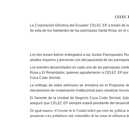
CELEC EP 
La Corporación Eléctrica del Ecuador CELEC EP, a través de su
de vida de los habitantes de las parroquias Santa Rosa, en el c
Los dos buses fueron entregados a las Juntas Parroquiales Rura
adultos mayores y personas con discapacidad de las parroquia
Los eventos desarrollados en cada una de las parroquias conta
Rosa y El Reventador, quienes agradecieron a CELEC EP por lo
Coca Codo Sinclair.
La entrega de estos vehículos se enmarca en el Programa de
mecanismos de cooperación institucional para canalizar recursos
El Gerente de la Unidad de Negocio Coca Codo Sinclair, Julio
aseguró que CELEC EP siempre estará pendiente del desarroll
De igual manera, el Gerente de la Unidad indicó que entre las políticas 
justamente a los pobladores más vulnerables de las zonas de influencia d