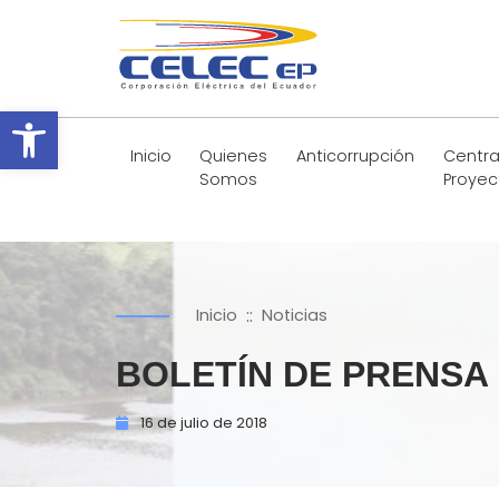
Abrir barra de herramientas
Inicio
Quienes
Anticorrupción
Centra
Somos
Proyec
::
Inicio
Noticias
BOLETÍN DE PRENSA
16 de
julio de
2018