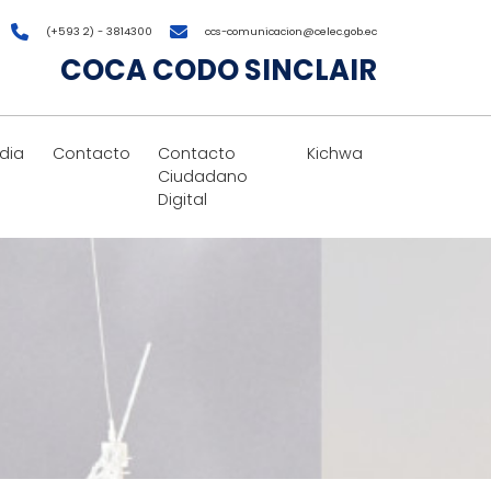
(+593 2) - 3814300
ccs-comunicacion@celec.gob.ec
COCA CODO SINCLAIR
dia
Contacto
Contacto
Kichwa
Ciudadano
Digital