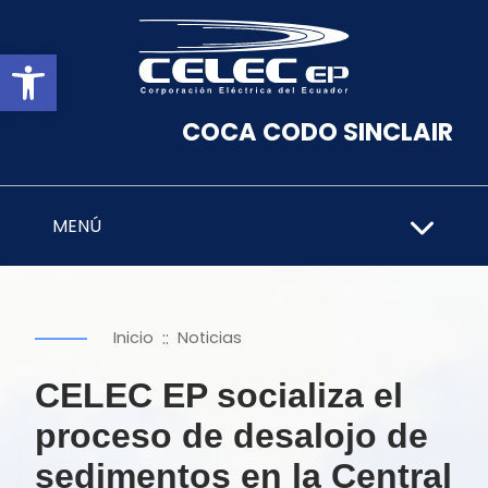
Abrir barra de herramientas
COCA CODO SINCLAIR
MENÚ
::
Inicio
Noticias
CELEC EP socializa el
proceso de desalojo de
sedimentos en la Central