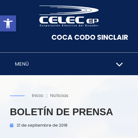
Abrir barra de herramientas
COCA CODO SINCLAIR
MENÚ
::
Inicio
Noticias
BOLETÍN DE PRENSA
21 de
septiembre de
2018