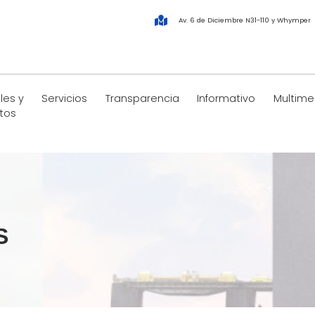
Av. 6 de Diciembre N31-110 y Whymper
les y
Servicios
Transparencia
Informativo
Multime
tos
S