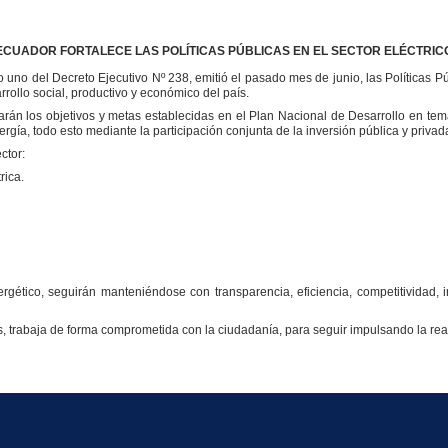
ECUADOR FORTALECE LAS POLÍTICAS PÚBLICAS EN EL SECTOR ELÉCTRIC
o uno del Decreto Ejecutivo Nº 238, emitió el pasado mes de junio, las Políticas Pú
rollo social, productivo y económico del país.
sarán los objetivos y metas establecidas en el Plan Nacional de Desarrollo en tem
gía, todo esto mediante la participación conjunta de la inversión pública y privad
ctor:
rica.
ergético, seguirán manteniéndose con transparencia, eficiencia, competitividad, 
s, trabaja de forma comprometida con la ciudadanía, para seguir impulsando la re