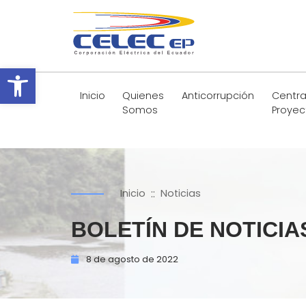
Abrir barra de herramientas
Inicio
Quienes
Anticorrupción
Centra
Somos
Proyec
::
Inicio
Noticias
BOLETÍN DE NOTICIA
8 de
agosto de
2022