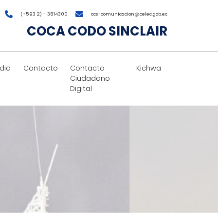
(+593 2) - 3814300
ccs-comunicacion@celec.gob.ec
COCA CODO SINCLAIR
dia
Contacto
Contacto
Kichwa
Ciudadano
Digital