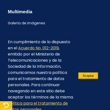
Multimedia
Galería de imágenes
En cumplimiento de lo dispuesto
en el
Acuerdo No. 012-2019
,
emitido por el Ministerio de
Telecomunicaciones y de la
Sociedad de la Información,
comunicamos nuestra política
Aceptar
para el tratamiento de datos
personales. Para continuar
navegando en este sitio debe
aceptar los términos de la misma.
Política para el tratamiento de
© 2023 - CELEC EP - Todos los derechos
datos personales
reservados
CELEC EP