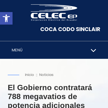
Abrir barra de herramientas
COCA CODO SINCLAIR
MENÚ
::
Inicio
Noticias
El Gobierno contratará
788 megavatios de
potencia adicionales