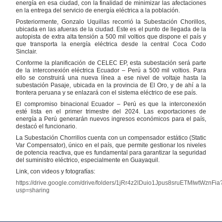
energía en esa ciudad, con la finalidad de minimizar las afectaciones
en la entrega del servicio de energía eléctrica a la población.
Posteriormente, Gonzalo Uquillas recorrió la Subestación Chorillos,
ubicada en las afueras de la ciudad. Este es el punto de llegada de la
autopista de extra alta tensión a 500 mil voltios que dispone el país y
que transporta la energía eléctrica desde la central Coca Codo
Sinclair.
Conforme la planificación de CELEC EP, esta subestación será parte
de la interconexión eléctrica Ecuador – Perú a 500 mil voltios. Para
ello se construirá una nueva línea a ese nivel de voltaje hasta la
subestación Pasaje, ubicada en la provincia de El Oro, y de ahí a la
frontera peruana y se enlazará con el sistema eléctrico de ese país.
El compromiso binacional Ecuador – Perú es que la interconexión
esté lista en el primer trimestre del 2024. Las exportaciones de
energía a Perú generarán nuevos ingresos económicos para el país,
destacó el funcionario.
La Subestación Chorrillos cuenta con un compensador estático (Static
Var Compensator), único en el país, que permite gestionar los niveles
de potencia reactiva, que es fundamental para garantizar la seguridad
del suministro eléctrico, especialmente en Guayaquil.
Link, con videos y fotografías:
https://drive.google.com/drive/folders/1jRr4z2lDuio1Jpus8sruETMIwtWznFia
usp=sharing