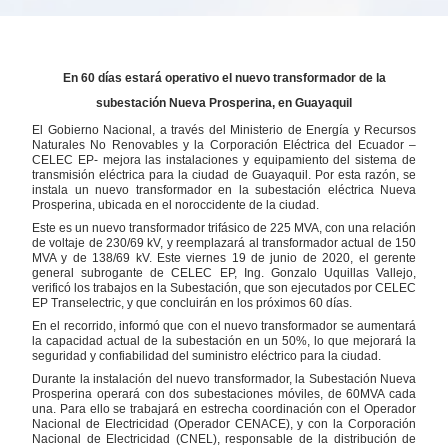
En 60 días estará operativo el nuevo transformador de la
subestación Nueva Prosperina, en Guayaquil
El Gobierno Nacional, a través del Ministerio de Energía y Recursos
Naturales No Renovables y la Corporación Eléctrica del Ecuador –
CELEC EP- mejora las instalaciones y equipamiento del sistema de
transmisión eléctrica para la ciudad de Guayaquil. Por esta razón, se
instala un nuevo transformador en la subestación eléctrica Nueva
Prosperina, ubicada en el noroccidente de la ciudad.
Este es un nuevo transformador trifásico de 225 MVA, con una relación
de voltaje de 230/69 kV, y reemplazará al transformador actual de 150
MVA y de 138/69 kV. Este viernes 19 de junio de 2020, el gerente
general subrogante de CELEC EP, Ing. Gonzalo Uquillas Vallejo,
verificó los trabajos en la Subestación, que son ejecutados por CELEC
EP Transelectric, y que concluirán en los próximos 60 días.
En el recorrido, informó que con el nuevo transformador se aumentará
la capacidad actual de la subestación en un 50%, lo que mejorará la
seguridad y confiabilidad del suministro eléctrico para la ciudad.
Durante la instalación del nuevo transformador, la Subestación Nueva
Prosperina operará con dos subestaciones móviles, de 60MVA cada
una. Para ello se trabajará en estrecha coordinación con el Operador
Nacional de Electricidad (Operador CENACE), y con la Corporación
Nacional de Electricidad (CNEL), responsable de la distribución de