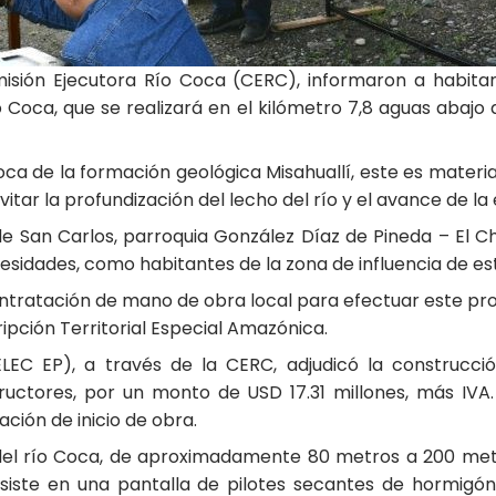
isión Ejecutora Río Coca (CERC), informaron a habita
Coca, que se realizará en el kilómetro 7,8 aguas abajo d
oca de la formación geológica Misahuallí, este es mater
tar la profundización del lecho del río y el avance de la 
 de San Carlos, parroquia González Díaz de Pineda – El C
esidades, como habitantes de la zona de influencia de es
contratación de mano de obra local para efectuar este pr
ripción Territorial Especial Amazónica.
ELEC EP), a través de la CERC, adjudicó la construcci
tores, por un monto de USD 17.31 millones, más IVA. E
zación de inicio de obra.
del río Coca, de aproximadamente 80 metros a 200 metro
nsiste en una pantalla de pilotes secantes de hormig