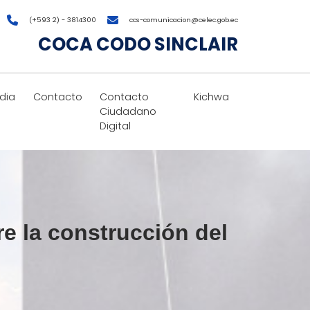
(+593 2) - 3814300
ccs-comunicacion@celec.gob.ec
COCA CODO SINCLAIR
dia
Contacto
Contacto
Kichwa
Ciudadano
Digital
e la construcción del