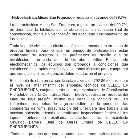
Hidroeléctrica Minas San Francisco registra un avance del 99.7%
La hidroeléctrica Minas San Francisco, registra un avance del 99.7%,
es decir, casi la totalidad de las obras están en su etapa final de
construcción, montaje y verificación del adecuado funcionamiento de
los sistemas.
Tanto la parte civil, como electromecánica, se encuentran en etapa de
pruebas finales, para lo cual un equipo de profesionales están
verificando de acuerdo a los parámetros de diseño que se
establecieron en cada una de las obras civiles. En la parte
electromecánica los equipos son probados a condiciones que
establecen los propios diseños y las normas técnicas para comprobar
que cumplan con las exigencias determinadas en el proyecto.
En el frente de obra presa, con la cota máxima de 792.86 metros sobre
el nivel del mar (msnm) del embalse, técnicos de CELEC EP
ENERJUBONES, conjuntamente con representantes de Fiscalización
HidroJubones y la Contratista Harbin Electric, realizaron pruebas del
túnel de baja presión, mismo que tiene una longitud de 13.9
kilómetros. Las pruebas de carga consistieron en la apertura de las
compuertas de toma, presurización del túnel para que trabaje a su
máxima potencia; además se realizaron inspecciones finales de los
tapones obteniendo resultados satisfactorios, así lo manifestó
Oswaldo Barrera, Jefe de Obras Civiles de CELEC EP
ENERJUBONES..
“Todas las pruebas que corresponden a las obras civiles culminaron