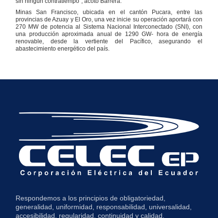
sin ningún contratiempo”, acotó Barrera.
Minas San Francisco, ubicada en el cantón Pucara, entre las
provincias de Azuay y El Oro, una vez inicie su operación aportará con
270 MW de potencia al Sistema Nacional Interconectado (SNI), con
una producción aproximada anual de 1290 GW- hora de energía
renovable, desde la vertiente del Pacífico, asegurando el
abastecimiento energético del país.
Respondemos a los principios de obligatoriedad,
generalidad, uniformidad, responsabilidad, universalidad,
accesibilidad, regularidad, continuidad y calidad.