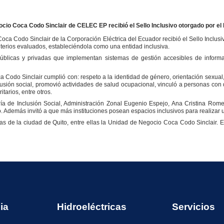
cio Coca Codo Sinclair de CELEC EP recibió el Sello Inclusivo otorgado por el 
a Codo Sinclair de la Corporación Eléctrica del Ecuador recibió el Sello Inclusivo
riterios evaluados, estableciéndola como una entidad inclusiva.
 públicas y privadas que implementan sistemas de gestión accesibles de inform
 Codo Sinclair cumplió con: respeto a la identidad de género, orientación sexual, n
usión social, promovió actividades de salud ocupacional, vinculó a personas con 
tarios, entre otros.
taría de Inclusión Social, Administración Zonal Eugenio Espejo, Ana Cristina Ro
o. Además invitó a que más instituciones posean espacios inclusivos para realizar 
s de la ciudad de Quito, entre ellas la Unidad de Negocio Coca Codo Sinclair. E
ia
Hidroeléctricas
Servicios