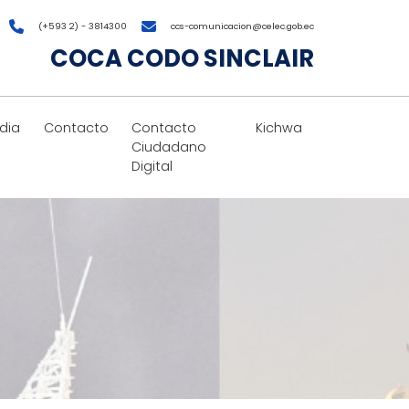
(+593 2) - 3814300
ccs-comunicacion@celec.gob.ec
COCA CODO SINCLAIR
dia
Contacto
Contacto
Kichwa
Ciudadano
Digital