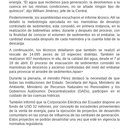
energía. “El agua que recibimos para generación, la devolvemos a la
cuenca en las mismas condiciones, no se añade ningún tipo de
químicos”, dijo William Jiménez, jefe de la Central.
Posteriormente, los asambleístas escucharon el informe técnico. Allí se
detalló la metodología ejecutada en las maniobras de desalojo
controlado de sedimentos; esta consistió, en primera instancia, en la
realización de batimetrías antes, durante y después del proceso, con
la finalidad de conocer el volumen de sedimentos en el embalse, la
cantidad evacuada después de cada maniobra y la cuantía total de la
descarga.
A continuación, los técnicos detallaron que también se realizó el
rescate de 14.095 peces de 10 especies distintas. También se
realizaron 407 monitoreos in situ, de la calidad del agua, desde el 7 al
18 de abril. El proceso de evacuación de sedimentos consistió en
maniobras de descenso y ascenso controladas del nivel del embalse
para provocar el arrastre de sedimentos./span>
Durante la plenaria, el ministro Pérez destacó la necesidad de que
todas las instituciones del Estado: Secretaría del Agua, Ministerio de
Ambiente, Ministerio de Recursos Naturales no Renovables y los
Gobiernos Autónomos Descentralizados (GADs), participen en el
cuidado de las cuencas hídricas.
También informó que la Corporación Eléctrica del Ecuador dispone un
fondo de USD 32 millones, por concepto de excedentes provenientes
de la venta de energía, para la ejecución de proyectos de desarrollo
comunitario en las zonas de influencia de las centrales de generación.
Estos proyectos se podrán desarrollar una vez que esté en vigencia la
normativa regulatoria.