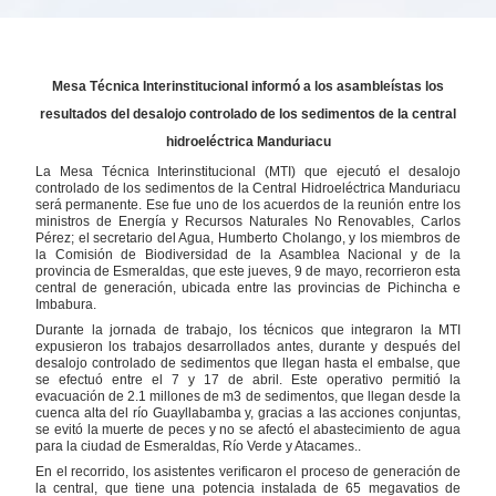
Mesa Técnica Interinstitucional informó a los asambleístas los
resultados del desalojo controlado de los sedimentos de la central
hidroeléctrica Manduriacu
La Mesa Técnica Interinstitucional (MTI) que ejecutó el desalojo
controlado de los sedimentos de la Central Hidroeléctrica Manduriacu
será permanente. Ese fue uno de los acuerdos de la reunión entre los
ministros de Energía y Recursos Naturales No Renovables, Carlos
Pérez; el secretario del Agua, Humberto Cholango, y los miembros de
la Comisión de Biodiversidad de la Asamblea Nacional y de la
provincia de Esmeraldas, que este jueves, 9 de mayo, recorrieron esta
central de generación, ubicada entre las provincias de Pichincha e
Imbabura.
Durante la jornada de trabajo, los técnicos que integraron la MTI
expusieron los trabajos desarrollados antes, durante y después del
desalojo controlado de sedimentos que llegan hasta el embalse, que
se efectuó entre el 7 y 17 de abril. Este operativo permitió la
evacuación de 2.1 millones de m3 de sedimentos, que llegan desde la
cuenca alta del río Guayllabamba y, gracias a las acciones conjuntas,
se evitó la muerte de peces y no se afectó el abastecimiento de agua
para la ciudad de Esmeraldas, Río Verde y Atacames..
En el recorrido, los asistentes verificaron el proceso de generación de
la central, que tiene una potencia instalada de 65 megavatios de