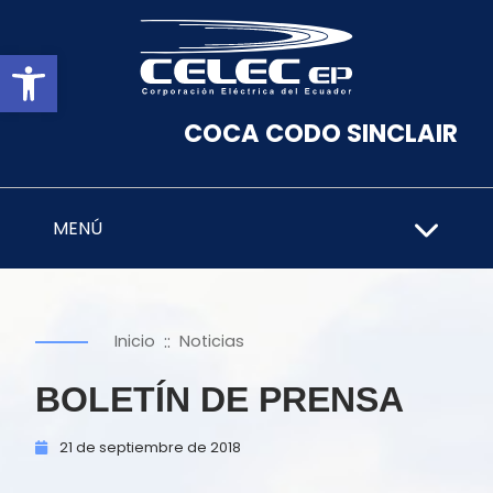
Abrir barra de herramientas
COCA CODO SINCLAIR
MENÚ
::
Inicio
Noticias
BOLETÍN DE PRENSA
21 de
septiembre de
2018