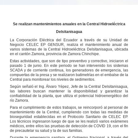
Se realizan mantenimientos anuales en la Central Hidroeléctrica
Delsitanisagua
La Corporación Eléctrica del Ecuador a través de su Unidad de
Negocio CELEC EP GENSUR, realiza el mantenimiento anual de
varios sistemas de la Central Hidroeléctrica Delsitanisagua, ubicada
en el cantón Zamora, provincia de Zamora Chinchipe.
Estas actividades, que son de tipo preventivo y correctivo, iniciaron el
pasado 1 de junio. En este periodo se han intervenido los sistemas
SCADA y de corriente continua, los generadores de emergencia, las
compuertas de la presa y se realizaron batimetrías en el embalse de la
Central para monitorear los niveles de sedimentos.
Según señaló el Ing. Álvaro Yépez, Jefe de la Central Delsitanisagua,
las labores buscan mantener la disponibilidad y garantizar la
confiabilidad de la planta, que utiliza el potencial hidroenergético del
río Zamora.
Para el cumplimiento de estos trabajos, se reincorporó al personal de
mantenimiento de la Central, cumpliendo con todas las medidas de
bioseguridad establecidas en el Protocolo Sanitario de CELEC EP.
Los técnicos ingresaron luego de que se les realizó varios exámenes
médicos, entre ellos las pruebas de detección de COVID 19, con el fin
de precautelar su salud y la de sus familias.
Durante la emergencia sanitara, el Gobierno Nacional, a través del