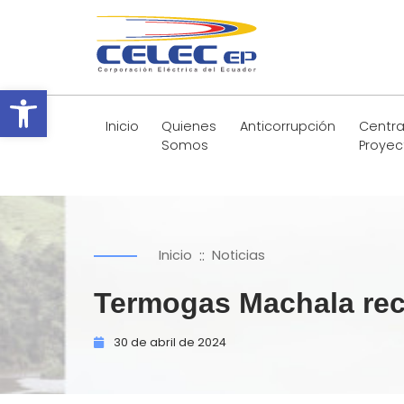
Abrir barra de herramientas
Inicio
Quienes
Anticorrupción
Centra
Somos
Proyec
::
Inicio
Noticias
Termogas Machala rec
30 de
abril de
2024