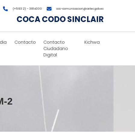
(+593 2) - 3814300
ccs-comunicacion@celec.gob.ec
COCA CODO SINCLAIR
dia
Contacto
Contacto
Kichwa
Ciudadano
Digital
M-2