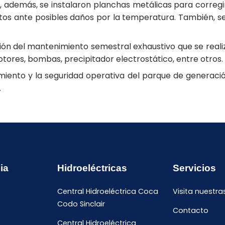
 además, se instalaron planchas metálicas para corregir
os ante posibles daños por la temperatura. También, se p
ación del mantenimiento semestral exhaustivo que se real
tores, bombas, precipitador electrostático, entre otros.
miento y la seguridad operativa del parque de generaci
.
ia
Hidroeléctricas
Servicios
Central Hidroeléctrica Coca
Visita nuestra
Codo Sinclair
Contacto
Central Hidroeléctrica