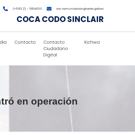
(+593 2) - 3814300
ccs-comunicacion@celec.gob.ec
COCA CODO SINCLAIR
dia
Contacto
Contacto
Kichwa
Ciudadano
Digital
ntró en operación