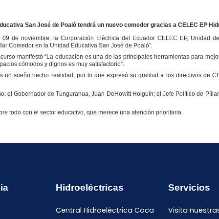
ducativa San José de Poaló tendrá un nuevo comedor gracias a CELEC EP Hi
ernes 09 de noviembre, la Corporación Eléctrica del Ecuador CELEC EP, Unidad
 Bar Comedor en la Unidad Educativa San José de Poaló”.
urso manifestó “La educación es una de las principales herramientas para mejor
pacios cómodos y dignos es muy satisfactorio”.
s un sueño hecho realidad, por lo que expresó su gratitud a los directivos de 
o: el Gobernador de Tungurahua, Juan DeHowitt Holguín; el Jefe Político de Píllaro, 
todo con el sector educativo, que merece una atención prioritaria.
ia
Hidroeléctricas
Servicios
Central Hidroeléctrica Coca
Visita nuestra