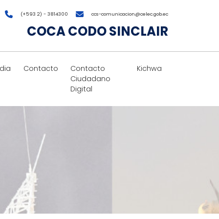
(+593 2) - 3814300
ccs-comunicacion@celec.gob.ec
COCA CODO SINCLAIR
dia
Contacto
Contacto
Kichwa
Ciudadano
Digital