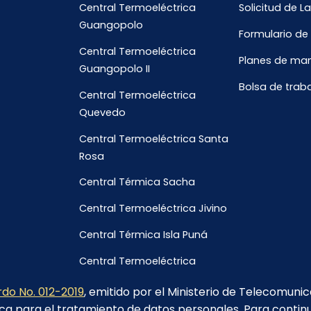
Central Termoeléctrica
Solicitud de L
Guangopolo
Formulario de
Central Termoeléctrica
Planes de ma
Guangopolo II
Bolsa de trab
Central Termoeléctrica
Quevedo
Central Termoeléctrica Santa
Rosa
Central Térmica Sacha
Central Termoeléctrica Jivino
Central Térmica Isla Puná
Central Termoeléctrica
Galápagos
do No. 012-2019
, emitido por el Ministerio de Telecomuni
ca para el tratamiento de datos personales. Para contin