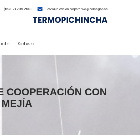
(593-2) 299 2500
comunicacion.corporativa@celec.gob.ec
TERMOPICHINCHA
acto
Kichwa
DE COOPERACIÓN CON
 MEJÍA