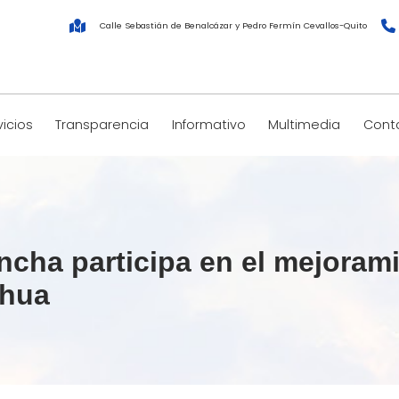
Calle Sebastián de Benalcázar y Pedro Fermín Cevallos-Quito
vicios
Transparencia
Informativo
Multimedia
Cont
ha participa en el mejoramie
ahua