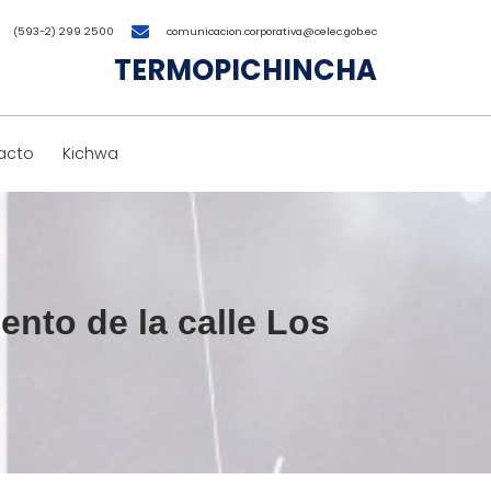
(593-2) 299 2500
comunicacion.corporativa@celec.gob.ec
TERMOPICHINCHA
acto
Kichwa
nto de la calle Los