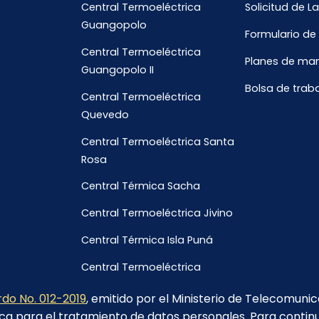
Central Termoeléctrica
Solicitud de L
Guangopolo
Formulario de
Central Termoeléctrica
Planes de ma
Guangopolo II
Bolsa de trab
Central Termoeléctrica
Quevedo
Central Termoeléctrica Santa
Rosa
Central Térmica Sacha
Central Termoeléctrica Jivino
Central Térmica Isla Puná
Central Termoeléctrica
Galápagos
do No. 012-2019
, emitido por el Ministerio de Telecomuni
ca para el tratamiento de datos personales. Para contin