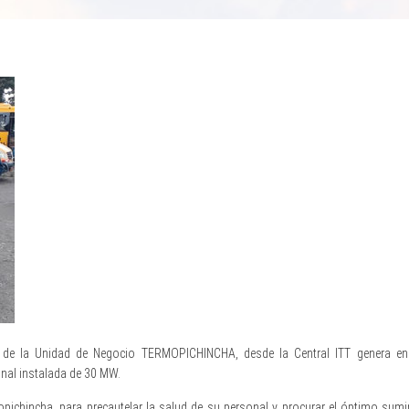
 de la Unidad de Negocio TERMOPICHINCHA, desde la Central ITT genera energ
al instalada de 30 MW.
opichincha, para precautelar la salud de su personal y procurar el óptimo sumin