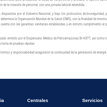
 de la rotación de personal, con una jornada laboral extendida.
ispuestas por el Gobierno Nacional, y bajo los protocolos de bioseguridad, p
etermina la Organización Mundial de la Salud (OMS), con la finalidad de minimiz
ón cuenta con las garantías sanitarias establecidas y en estricto cumplimiento 
tificado emitido por el Dispensario Médico de Petroamazonas Bl-43ITT, así como 
la toma de pruebas rápidas.
omiso y responsabilidad aseguraron la continuidad de la generación de energía 
ia
Centrales
Servicios