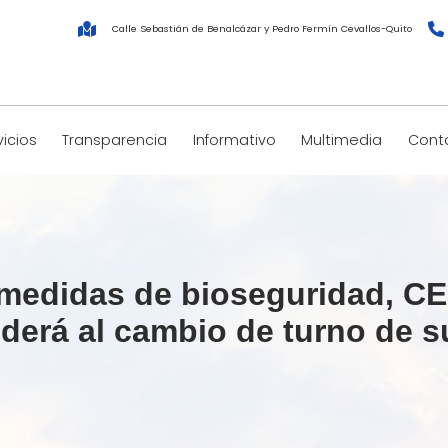
Calle Sebastián de Benalcázar y Pedro Fermín Cevallos-Quito
vicios
Transparencia
Informativo
Multimedia
Cont
 medidas de bioseguridad, C
erá al cambio de turno de su