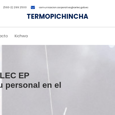
(593-2) 299 2500
comunicacion.corporativa@celec.gob.ec
TERMOPICHINCHA
acto
Kichwa
ELEC EP
 personal en el