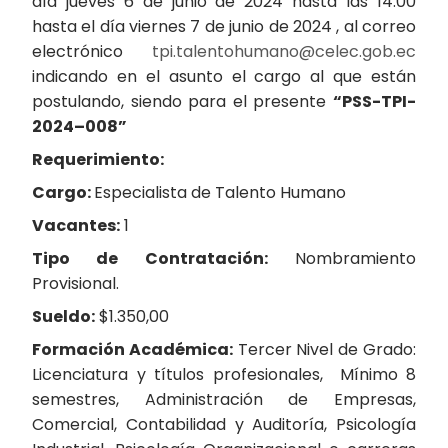
día jueves 6 de junio de 2024 hasta las 14:00
hasta el día viernes 7 de junio de 2024 , al correo
electrónico
tpi.talentohumano@celec.gob.ec
indicando en el asunto el cargo al que están
postulando, siendo para el presente
“
PSS-TPI-
2024
–
008
”
Requerimiento:
Cargo:
Especialista de Talento Humano
Vacantes:
1
Tipo de Contratación:
Nombramiento
Provisional.
Sueldo:
$1.350,00
Formación Académica:
Tercer Nivel de Grado:
Licenciatura y títulos profesionales, Mínimo 8
semestres, Administración de Empresas,
Comercial, Contabilidad y Auditoría, Psicología