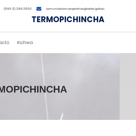
(593-2) 299 2500
comunicacion.corporativa@celec.gob.ec
TERMOPICHINCHA
acto
Kichwa
ERMOPICHINCHA