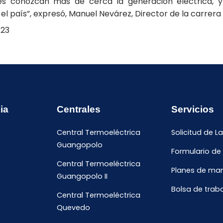
ntes conozcan más de cerca la generación eléctrica, 
l país”, expresó, Manuel Nevárez, Director de la carrera 
023
ia
Centrales
Servicios
Central Termoeléctrica
Solicitud de L
Guangopolo
Formulario de
Central Termoeléctrica
Planes de ma
Guangopolo II
Bolsa de trab
Central Termoeléctrica
Quevedo