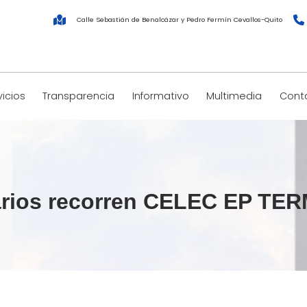
Calle Sebastián de Benalcázar y Pedro Fermín Cevallos-Quito
vicios
Transparencia
Informativo
Multimedia
Cont
tarios recorren CELEC EP T