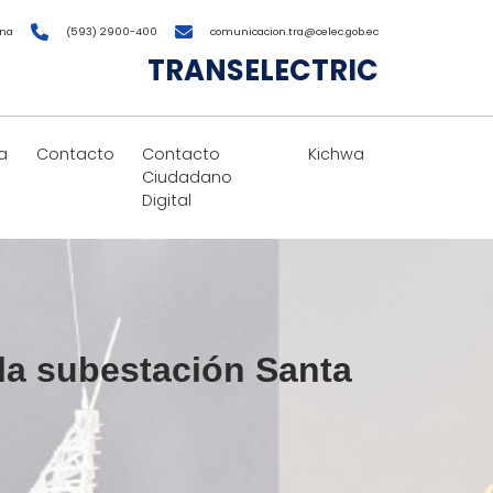
ana
(593) 2900-400
comunicacion.tra@celec.gob.ec
TRANSELECTRIC
a
Contacto
Contacto
Kichwa
Ciudadano
Digital
la subestación Santa