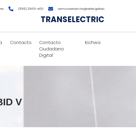
ana
(593) 2900-400
comunicacion.tra@celec.gob.ec
TRANSELECTRIC
a
Contacto
Contacto
Kichwa
Ciudadano
Digital
BID V