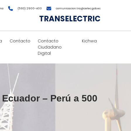
ana
(593) 2900-400
comunicacion.tra@celec.gob.ec
TRANSELECTRIC
a
Contacto
Contacto
Kichwa
Ciudadano
Digital
 Ecuador – Perú a 500