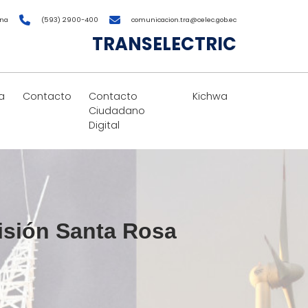
ana
(593) 2900-400
comunicacion.tra@celec.gob.ec
TRANSELECTRIC
a
Contacto
Contacto
Kichwa
Ciudadano
Digital
misión Santa Rosa