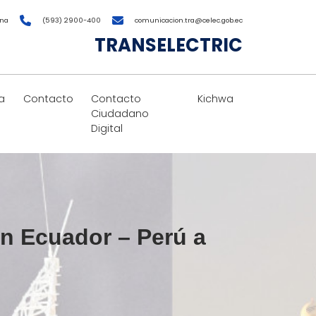
ana
(593) 2900-400
comunicacion.tra@celec.gob.ec
TRANSELECTRIC
a
Contacto
Contacto
Kichwa
Ciudadano
Digital
ón Ecuador – Perú a