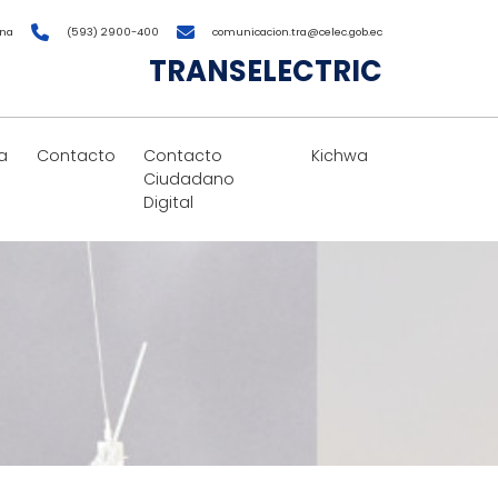
ana
(593) 2900-400
comunicacion.tra@celec.gob.ec
TRANSELECTRIC
a
Contacto
Contacto
Kichwa
Ciudadano
Digital