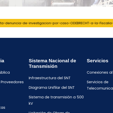
ta-denuncia-de-investigacion-por-caso-ODEBRECHT-a-la-Fiscalia-
ia
Sistema Nacional de
Servicios
Transmisión
ública
Conexiones al
Infraestructura del SNT
e Proveedores
Servicios de
Diagrama Unifilar del SNT
Telecomunica
Sistema de transmisión a 500
kV
tas
Licitación de Obras de