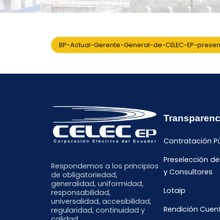
BP-Actual-Gerente-General-de-CELEC-EP-presen
Transparenc
Contratación P
Preselección d
Respondemos a los principios
y Consultores
de obligatoriedad,
generalidad, uniformidad,
Lotaip
responsabilidad,
universalidad, accesibilidad,
Rendición Cuen
regularidad, continuidad y
calidad.