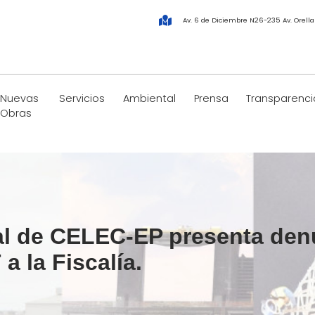
Av. 6 de Diciembre N26-235 Av. Orell
Nuevas
Servicios
Ambiental
Prensa
Transparenci
Obras
al de CELEC-EP presenta denu
 la Fiscalía.