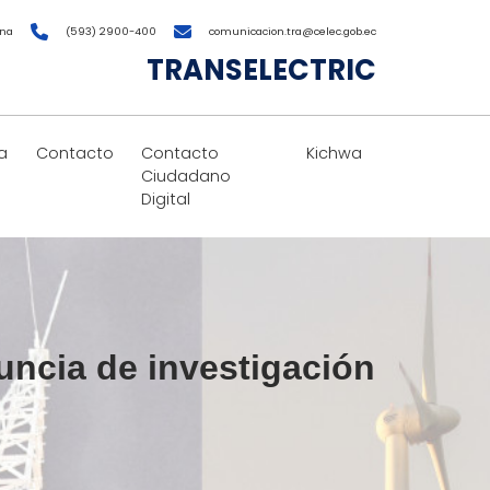
ana
(593) 2900-400
comunicacion.tra@celec.gob.ec
TRANSELECTRIC
a
Contacto
Contacto
Kichwa
Ciudadano
Digital
ncia de investigación