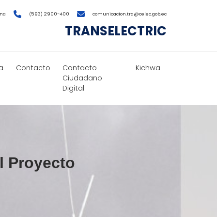
ana
(593) 2900-400
comunicacion.tra@celec.gob.ec
TRANSELECTRIC
a
Contacto
Contacto
Kichwa
Ciudadano
Digital
l Proyecto