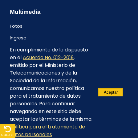
Multimedia
Fotos
Ingreso
En cumplimiento de lo dispuesto
en el
Acuerdo No. 012-2019
,
emitido por el Ministerio de
Telecomunicaciones y de la
Sociedad de la Información,
comunicamos nuestra política
Aceptar
para el tratamiento de datos
personales. Para continuar
navegando en este sitio debe
aceptar los términos de la misma.
Política para el tratamiento de
© 2023 - CELEC EP - Todos los derechos
datos personales
reservados
CELEC EP