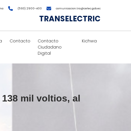
ana
(593) 2900-400
comunicacion.tra@celec.gob.ec
TRANSELECTRIC
a
Contacto
Contacto
Kichwa
Ciudadano
Digital
38 mil voltios, al