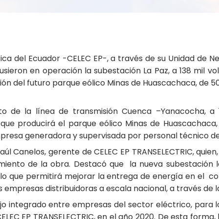
trica del Ecuador -CELEC EP-, a través de su Unidad de 
ieron en operación la subestación La Paz, a 138 mil vol
exión del futuro parque eólico Minas de Huascachaca, de 
ito de la línea de transmisión Cuenca –Yanacocha, a 1
que producirá el parque eólico Minas de Huascachaca,
mpresa generadora y supervisada por personal técnico d
 Raúl Canelos, gerente de CELEC EP TRANSELECTRIC, quien
amiento de la obra. Destacó que la nueva subestación la
o que permitirá mejorar la entrega de energía en el co
empresas distribuidoras a escala nacional, a través de la
ajo integrado entre empresas del sector eléctrico, para 
 CELEC EP TRANSELECTRIC, en el año 2020. De esta forma,