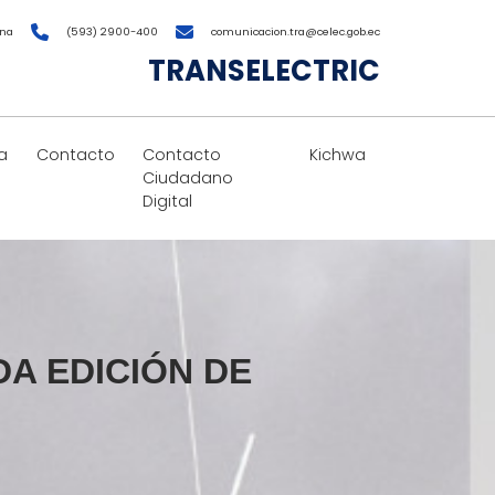
ana
(593) 2900-400
comunicacion.tra@celec.gob.ec
TRANSELECTRIC
a
Contacto
Contacto
Kichwa
Ciudadano
Digital
A EDICIÓN DE