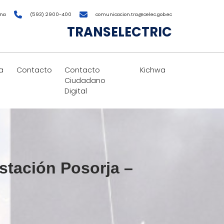
ana
(593) 2900-400
comunicacion.tra@celec.gob.ec
TRANSELECTRIC
a
Contacto
Contacto
Kichwa
Ciudadano
Digital
stación Posorja –