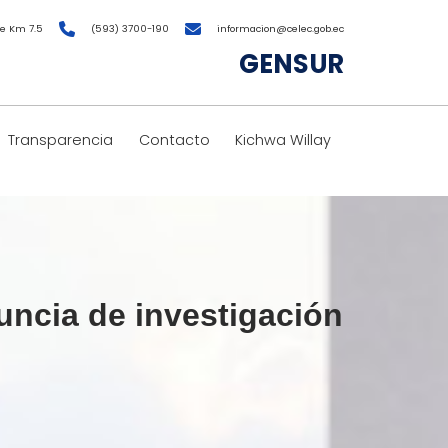
e Km 7.5
(593) 3700-190
informacion@celec.gob.ec
GENSUR
Transparencia
Contacto
Kichwa Willay
ncia de investigación