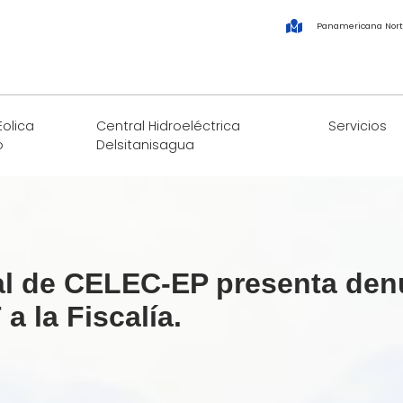
Panamericana Nort
Eolica
Central Hidroeléctrica
Servicios
o
Delsitanisagua
al de CELEC-EP presenta denu
 la Fiscalía.