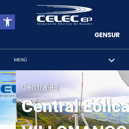
Abrir barra de herramientas
GENSUR
MENÚ
Centrales
Central Eólica