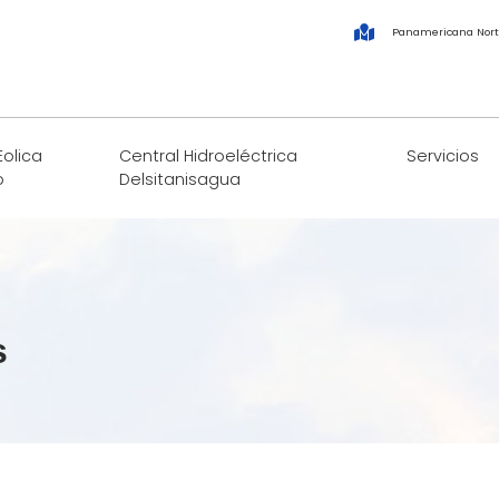
Panamericana Nort
Eolica
Central Hidroeléctrica
Servicios
o
Delsitanisagua
s