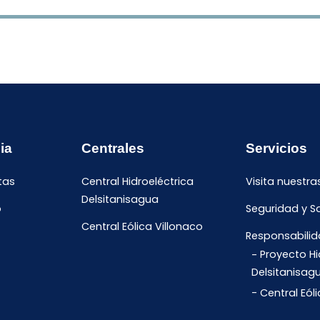
ia
Centrales
Servicios
tas
Central Hidroeléctrica
Visita nuestra
Delsitanisagua
o
Seguridad y S
Central Eólica Villonaco
Responsabilid
Proyecto Hi
Delsitanisag
Central Eól