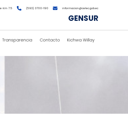
e Km 7.5
(593) 3700-190
informacion@celec.gob.ec
GENSUR
Transparencia
Contacto
Kichwa Willay