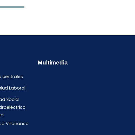
Multimedia
s centrales
alud Laboral
ad Social
droeléctrico
ua
ica Villonanco