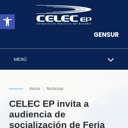
Abrir barra de herramientas
GENSUR
MENÚ
::
Inicio
Noticias
CELEC EP invita a
audiencia de
socialización de Feria