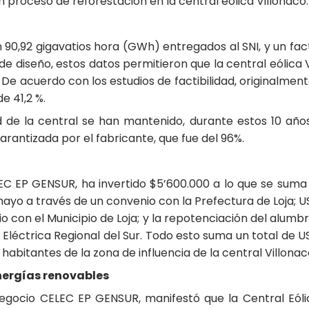
proceso de reforestación en la central eólica Villonaco.
 90,92 gigavatios hora (GWh) entregados al SNI, y un fac
e diseño, estos datos permitieron que la central eólic
De acuerdo con los estudios de factibilidad, originalment
e 41,2 %.
dad de la central se han mantenido, durante estos 10 añ
garantizada por el fabricante, que fue del 96%.
C EP GENSUR, ha invertido $5’600.000 a lo que se suma 
amayo a través de un convenio con la Prefectura de Loja; 
o con el Municipio de Loja; y la repotenciación del alumbr
Eléctrica Regional del Sur. Todo esto suma un total de U
 habitantes de la zona de influencia de la central Villonac
nergías renovables
egocio CELEC EP GENSUR, manifestó que la Central Eóli