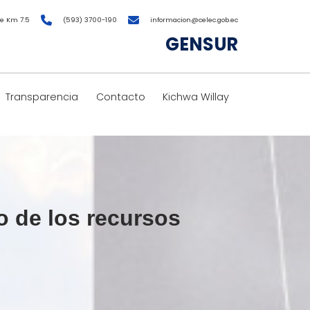
e Km 7.5
(593) 3700-190
informacion@celec.gob.ec
GENSUR
Transparencia
Contacto
Kichwa Willay
o de los recursos