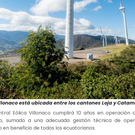
illonaco está ubicada entre los cantones Loja y
Catama
ntral Eólica Villonaco cumplirá 10 años en operación c
ico, sumado a una adecuada gestión técnica de ope
o en beneficio de todos los ecuatorianos.