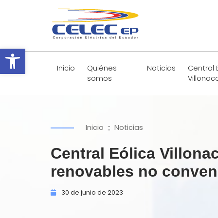
Abrir barra de herramientas
Inicio
Quiénes
Noticias
Central 
somos
Villonac
::
Inicio
Noticias
Central Eólica Villon
renovables no conven
30 de
junio de
2023