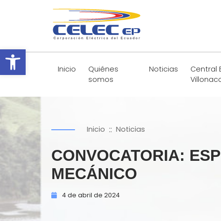
Abrir barra de herramientas
Inicio
Quiénes
Noticias
Central 
somos
Villonac
::
Inicio
Noticias
CONVOCATORIA: ESPE
MECÁNICO
4 de
abril de
2024