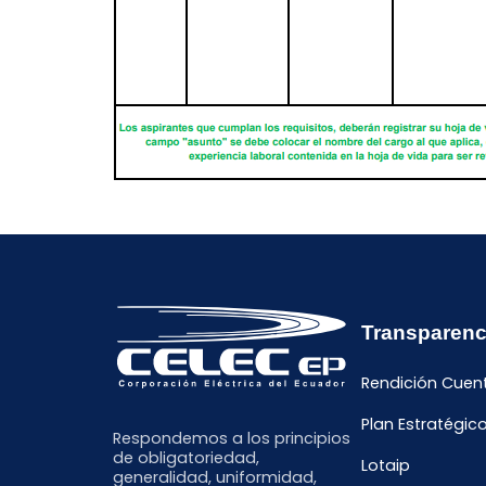
Transparenc
Rendición Cuen
Plan Estratégic
Respondemos a los principios
de obligatoriedad,
Lotaip
generalidad, uniformidad,