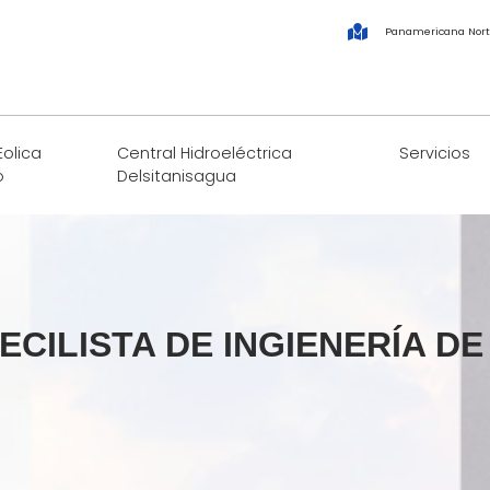
Panamericana Nort
Eolica
Central Hidroeléctrica
Servicios
o
Delsitanisagua
CILISTA DE INGIENERÍA D