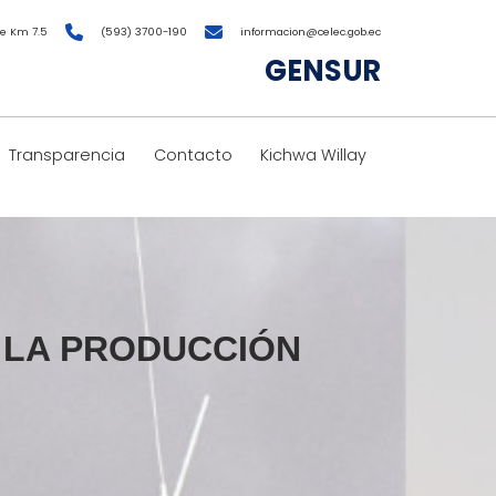
e Km 7.5
(593) 3700-190
informacion@celec.gob.ec
GENSUR
Transparencia
Contacto
Kichwa Willay
E LA PRODUCCIÓN