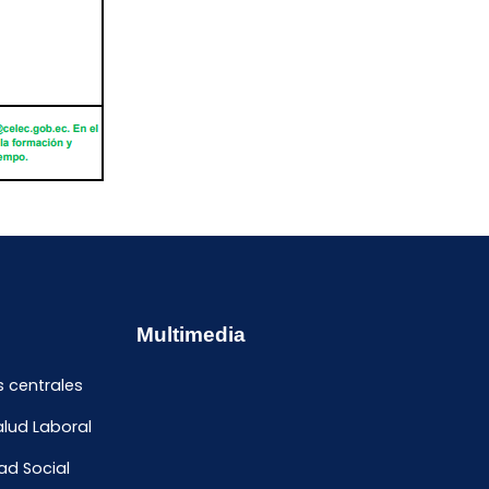
Multimedia
s centrales
alud Laboral
ad Social