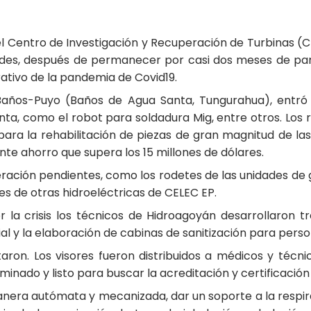
el Centro de Investigación y Recuperación de Turbinas (C
des, después de permanecer por casi dos meses de par
ativo de la pandemia de Covid19.
 Baños-Puyo (Baños de Agua Santa, Tungurahua), entró
nta, como el robot para soldadura Mig, entre otros. Los 
para la rehabilitación de piezas de gran magnitud de la
te ahorro que supera los 15 millones de dólares.
eración pendientes, como los rodetes de las unidades de
s de otras hidroeléctricas de CELEC EP.
la crisis los técnicos de Hidroagoyán desarrollaron tr
cial y la elaboración de cabinas de sanitización para perso
ron. Los visores fueron distribuidos a médicos y técni
erminado y listo para buscar la acreditación y certificació
manera autómata y mecanizada, dar un soporte a la respir