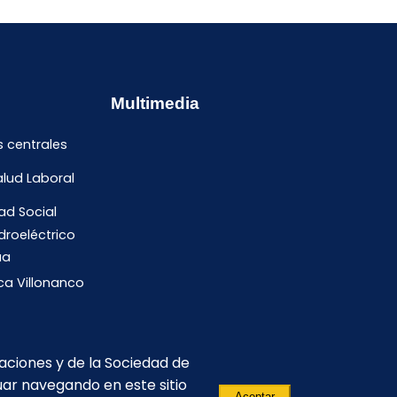
Multimedia
s centrales
alud Laboral
ad Social
droeléctrico
ua
ica Villonanco
caciones y de la Sociedad de
uar navegando en este sitio
Aceptar