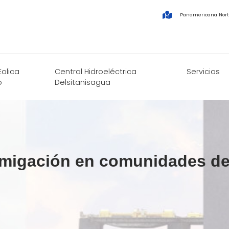
Panamericana Nort
Eolica
Central Hidroeléctrica
Servicios
o
Delsitanisagua
fumigación en comunidades d