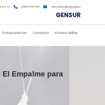
e Km 7.5
(593) 3700-190
informacion@celec.gob.ec
GENSUR
Transparencia
Contacto
Kichwa Willay
e El Empalme para