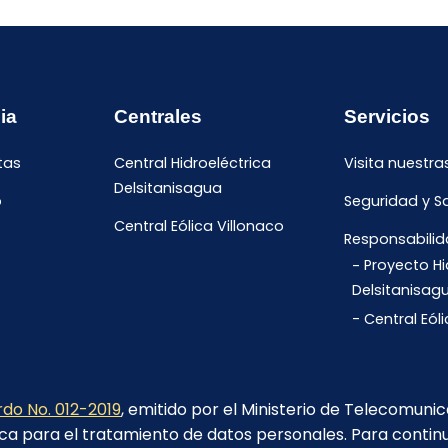
ia
Centrales
Servicios
tas
Central Hidroeléctrica
Visita nuestra
Delsitanisagua
o
Seguridad y S
Central Eólica Villonaco
Responsabilid
Proyecto Hi
Delsitanisag
Central Eól
do No. 012-2019
, emitido por el Ministerio de Telecomuni
ca para el tratamiento de datos personales. Para contin